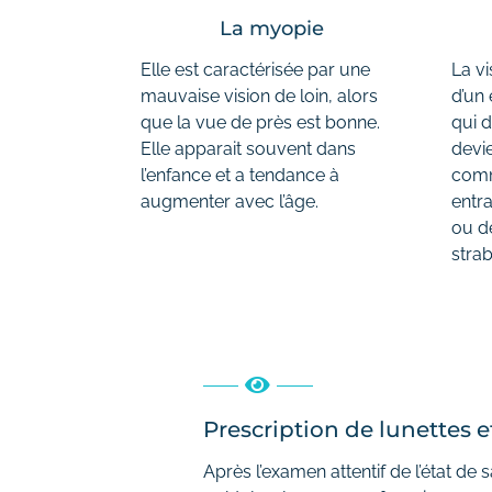
La myopie
Elle est caractérisée par une
La vi
mauvaise vision de loin, alors
d’un
que la vue de près est bonne.
qui d
Elle apparait souvent dans
devie
l’enfance et a tendance à
comm
augmenter avec l’âge.
entra
ou d
stra
Prescription de lunettes et
Après l’examen attentif de l’état de