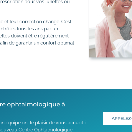
escription pour vos lunettes ou
e et leur correction change. C’est
ntrôlés tous les ans par un
ettes doivent être régulièrement
 afin de garantir un confort optimal
re ophtalmologique à
APPELEZ
n équipe ont le plaisir de vous accueillir
 nouveau Centre Ophtalmologique