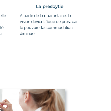
La presbytie
elle
A partir de la quarantaine, la
vision devient floue de près, car
lé
le pouvoir d’accommodation
u
diminue.