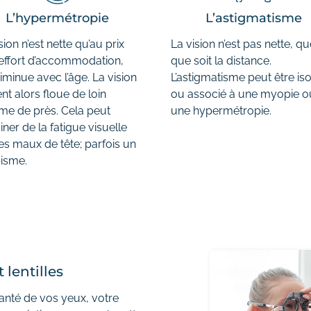
L’hypermétropie
L’astigmatisme
sion n’est nette qu’au prix
La vision n’est pas nette, qu
 effort d’accommodation,
que soit la distance.
iminue avec l’âge. La vision
L’astigmatisme peut être iso
nt alors floue de loin
ou associé à une myopie o
e de près. Cela peut
une hypermétropie.
iner de la fatigue visuelle
es maux de tête; parfois un
bisme.
 lentilles
 santé de vos yeux, votre