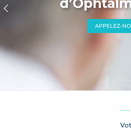
d’Ophtalm
APPELEZ-N
Vot