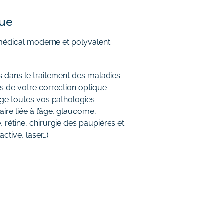
que
médical moderne et polyvalent,
 dans le traitement des maladies
ns de votre correction optique
arge toutes vos pathologies
re liée à l’âge, glaucome,
, rétine, chirurgie des paupières et
ctive, laser…).