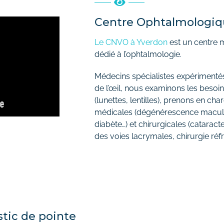
Centre Ophtalmologi
Le CNVO à Yverdon
est un centre 
dédié à l’ophtalmologie.
Médecins spécialistes expérimentés
de l’œil, nous examinons les besoi
(lunettes, lentilles), prenons en ch
médicales (dégénérescence maculai
diabète…) et chirurgicales (cataracte
des voies lacrymales, chirurgie réfra
tic de pointe