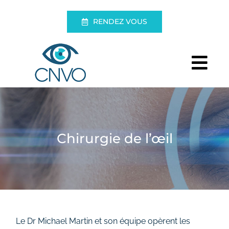
Passer
au
RENDEZ VOUS
contenu
Tog
Nav
Centre
Examens
Chirurgie de l’œil
Chirurgie de l’œil
Vivre sans lunettes
Urgences
Le Dr Michael Martin et son équipe opèrent les