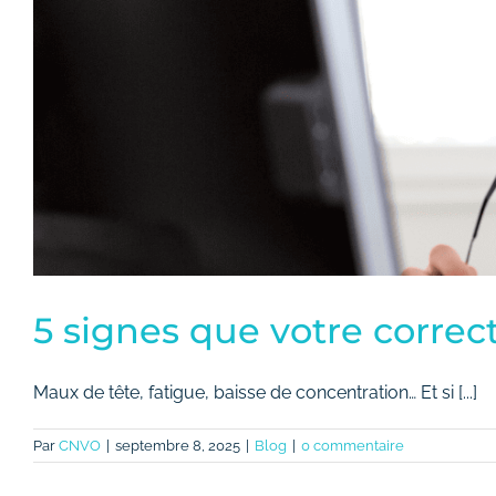
5 signes que votre correct
Maux de tête, fatigue, baisse de concentration… Et si [...]
Par
CNVO
|
septembre 8, 2025
|
Blog
|
0 commentaire