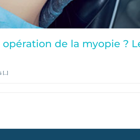
pération de la myopie ? Le
...]