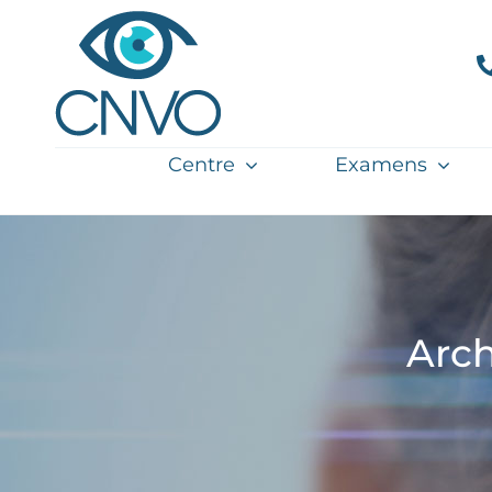
Passer
au
contenu
Centre
Examens
Arch