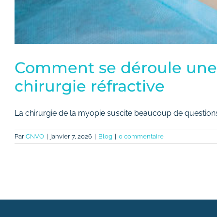
Comment se déroule une o
chirurgie réfractive
La chirurgie de la myopie suscite beaucoup de questions [
Par
CNVO
|
janvier 7, 2026
|
Blog
|
0 commentaire