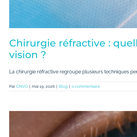
Chirurgie réfractive : que
vision ?
La chirurgie réfractive regroupe plusieurs techniques perm
Par
CNVO
|
mai 19, 2026
|
Blog
|
0 commentaire