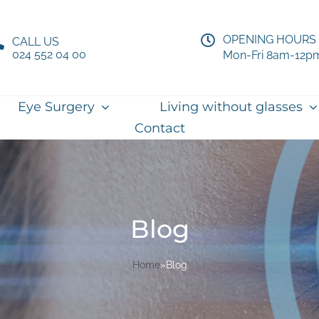
OPENING HOURS
CALL US
024 552 04 00
Mon-Fri 8am-12p
Eye Surgery
Living without glasses
Contact
Blog
Home
»
Blog