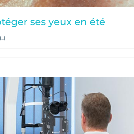
otéger ses yeux en été
..]