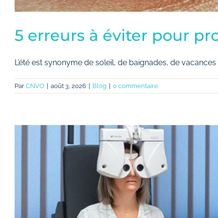
5 erreurs à éviter pour pr
L’été est synonyme de soleil, de baignades, de vacances [.
Par
CNVO
|
août 3, 2026
|
Blog
|
0 commentaire